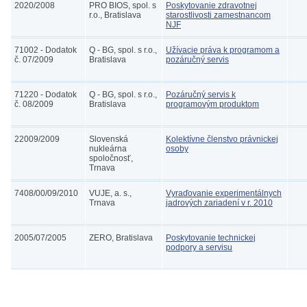
2020/2008
PRO BIOS, spol. s
Poskytovanie zdravotnej
r.o., Bratislava
starostlivosti zamestnancom
NJF
71002 - Dodatok
Q - BG, spol. s r.o.,
Užívacie práva k programom a
č. 07/2009
Bratislava
pozáručný servis
71220 - Dodatok
Q - BG, spol. s r.o.,
Pozáručný servis k
č. 08/2009
Bratislava
programovým produktom
22009/2009
Slovenská
Kolektívne členstvo právnickej
nukleárna
osoby
spoločnosť,
Trnava
7408/00/09/2010
VUJE, a. s.,
Vyraďovanie experimentálnych
Trnava
jadrových zariadení v r. 2010
2005/07/2005
ZERO, Bratislava
Poskytovanie technickej
podpory a servisu