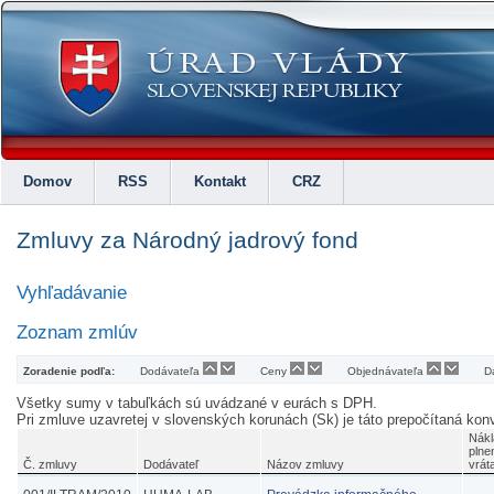
Domov
RSS
Kontakt
CRZ
Zmluvy za Národný jadrový fond
Vyhľadávanie
Zoznam zmlúv
Zoradenie podľa:
Dodávateľa
Ceny
Objednávateľa
D
Všetky sumy v tabuľkách sú uvádzané v eurách s DPH.
Pri zmluve uzavretej v slovenských korunách (Sk) je táto prepočítaná k
Nákl
plne
Č. zmluvy
Dodávateľ
Názov zmluvy
vrát