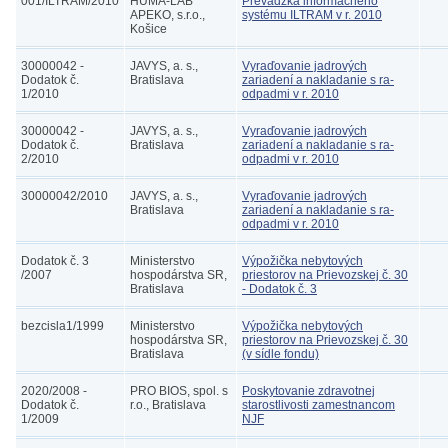
001/ILTRAM/2010
HUMA-LAB
Prevádzka informačného
APEKO, s.r.o.,
systému ILTRAM v r. 2010
Košice
30000042 -
JAVYS, a. s.,
Vyraďovanie jadrových
Dodatok č.
Bratislava
zariadení a nakladanie s ra-
1/2010
odpadmi v r. 2010
30000042 -
JAVYS, a. s.,
Vyraďovanie jadrových
Dodatok č.
Bratislava
zariadení a nakladanie s ra-
2/2010
odpadmi v r. 2010
30000042/2010
JAVYS, a. s.,
Vyraďovanie jadrových
Bratislava
zariadení a nakladanie s ra-
odpadmi v r. 2010
Dodatok č. 3
Ministerstvo
Výpožička nebytových
/2007
hospodárstva SR,
priestorov na Prievozskej č. 30
Bratislava
- Dodatok č. 3
bezcisla1/1999
Ministerstvo
Výpožička nebytových
hospodárstva SR,
priestorov na Prievozskej č. 30
Bratislava
(v sídle fondu)
2020/2008 -
PRO BIOS, spol. s
Poskytovanie zdravotnej
Dodatok č.
r.o., Bratislava
starostlivosti zamestnancom
1/2009
NJF