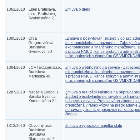
1362/2010
Emel Bratislava,
Zmluva o dielo
s.r.o., Bratislava,
Švabinského 21
1365/2010
Oľga
„Zmluva o poskytovaní služieb v oblasti admi
Gregorovičová ,
a ekonomického manažmentu - Zabezpečo
Bratislava,
ekonomického a finančného manažmentu s
Gwerkovej 20
s prácou NMCD, kancelárskych a administra
prác spojených s činnosťou GS VMDZKD/
1364/2010
LOMTEC.com,s.r.o.,
Zmluva o webhostingu a servise - Zabezpe
Bratislava,
ekonomického a finančného manažmentu s
Martinská 49
s prácou NMCD, kancelárskych a administra
prác spojených s činnosťou GS VMDZKD/
1287/2010
Nadácia Ekopolis ,
Zmluva o realizácii Nástroja na prípravu proj
Banská Bystrica,
Žiadost o poskytnutie nenávratného finanč
Komenského 21
príspevku v kvalite Projektového zámeru, kt
predložená v rámci Výzvy na predkladanie Ž
nenávratný finančný príspevok na zabezpe
činnos
1313/2010
Obvodný úrad
Zmluva o výpožičke majetku štátu
Bratislava,
Bratislava,
Staromestská 6