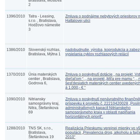
Bratislava, Mostová
2
1396/2010
Tatra - Leasing,
Zmluva o podnájme nebytových priestorov 
s.r.o. , Bratislava,
Hattalovej ulici
Hodžovo námestie
3
1386/2010
Slovenský rozhlas,
nadobudnutie, výroba, koprodukcia a zabe
Bratislava, Mýtna 1
vysielania cyklov rozhlasových relácií
1370/2010
Únia materských
Zmluva o poskytnutí dotácie „ na projekt „Vs
centier , Bratislava,
dieťaťom “, „ na projekt „Míľa pre mamu “, „ 
Godrova 6,
šesťdesiatich materských centier uvedených
á 1.000,- € “
1090/2010
Nitriansky
Zmluva o poskytnutí nenávratného finančn
samosprávny kraj,
príspevku k projektu č. 22210420028 „Posil
Nitra, Štefanikova
administratívnych kapacít Nitrianskeho
69
samosprávneho kraja v oblasti napĺňania
horizontálnych priorít“.
1288/2010
TNS SK, s.r.o.,
Realizácia Prieskumu verejnej mienky vo v
Bratislava,
populácii „Prevalencia drog, alkoholu a fajč
Štefánikova 19
2010“