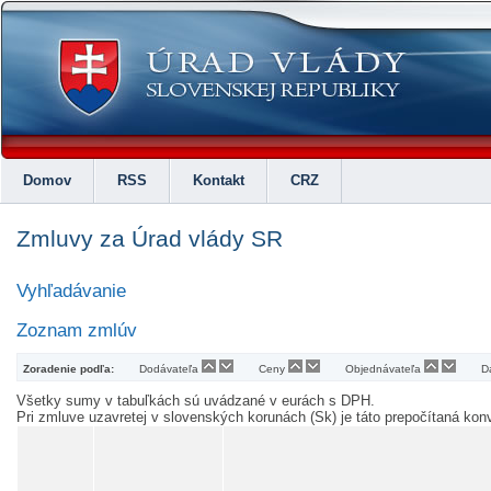
Domov
RSS
Kontakt
CRZ
Zmluvy za Úrad vlády SR
Vyhľadávanie
Zoznam zmlúv
Zoradenie podľa:
Dodávateľa
Ceny
Objednávateľa
D
Všetky sumy v tabuľkách sú uvádzané v eurách s DPH.
Pri zmluve uzavretej v slovenských korunách (Sk) je táto prepočítaná k