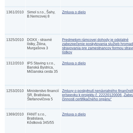
1361/2010
Simol s.r.o., Šahy,
Zmluva o dielo
B.Nemcovej 8
1325/2010
DOXX - stravné
Predmetom rámcovej dohody je odplatné
lístky, Žilina,
zabezpečenie poskytovania služieb hroma
Murgašova 3
stravovania pre zamestnancov formou strav
lístkov
1312/2010
IPS Staving s.r.o.,
Zmluva o dielo
Banská Bystrica,
Mičianska cesta 35
1253/2010
Ministerstvo financií
Zmluvy o poskytnutí nenávratného finančné
SR, Bratislava,
príspevku k projektu č. 22220120006 „Zab
Štefanovičova 5
činnosti certifikačného orgánu“
1369/2010
FANIT s.r.o.,
Zmluva o dielo
Bratislava,
Kôstková 345/55