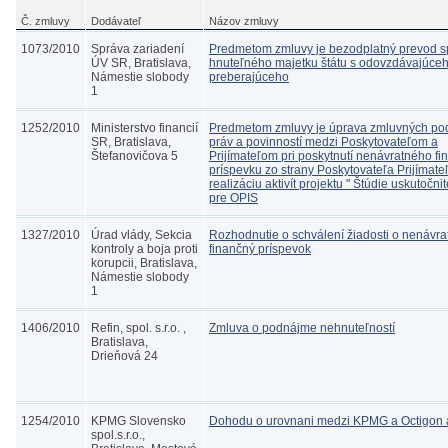
Č. zmluvy
Dodávateľ
Názov zmluvy
1073/2010
Správa zariadení
Predmetom zmluvy je bezodplatný prevod s
ÚV SR, Bratislava,
hnuteľného majetku štátu s odovzdávajúce
Námestie slobody
preberajúceho
1
1252/2010
Ministerstvo financií
Predmetom zmluvy je úprava zmluvných po
SR, Bratislava,
práv a povinností medzi Poskytovateľom a
Štefanovičova 5
Prijímateľom pri poskytnutí nenávratného f
príspevku zo strany Poskytovateľa Prijímate
realizáciu aktivít projektu " Štúdie uskutočnit
pre OPIS
1327/2010
Úrad vlády, Sekcia
Rozhodnutie o schválení žiadosti o nenávra
kontroly a boja proti
finančný príspevok
korupcii, Bratislava,
Námestie slobody
1
1406/2010
Refin, spol. s.r.o. ,
Zmluva o podnájme nehnuteľností
Bratislava,
Drieňová 24
1254/2010
KPMG Slovensko
Dohodu o urovnani medzi KPMG a Octigon a
spol.s.r.o.,