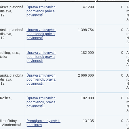
rska platobná
Úprava zmluvných
47 299
0
A
tislava,
podmienok práv a
r
 12
povinností
N
A
rska platobná
Úprava zmluvných
1 398 754
0
A
tislava,
podmienok práv a
r
 12
povinností
N
A
lting, s.r.o.,
Úprava zmluvných
182 000
0
A
očská
podmienok práv a
r
povinností
N
A
rska platobná
Úprava zmluvných
2 666 666
0
A
tislava,
podmienok, práv a
r
 12
povinností.
N
A
Košice,
Úprava zmluvných
182 000
0
A
podmienok, práv a
r
povinností...
N
A
itra, štátny
Prenájom nebytových
13 135
0
A
ra, Akademická
priestorov
r