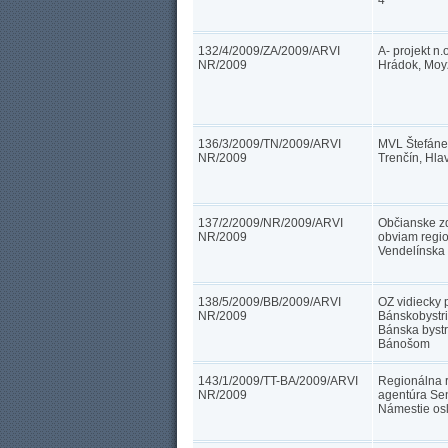
4
132/4/2009/ZA/2009/ARVI
A- projekt n.
NR/2009
Hrádok, Moy
136/3/2009/TN/2009/ARVI
MVL Štefánek,
NR/2009
Trenčín, Hla
137/2/2009/NR/2009/ARVI
Občianske z
NR/2009
obviam regio,
Vendelínska
138/5/2009/BB/2009/ARVI
OZ vidiecky 
NR/2009
Bánskobystri
Bánska bystr
Bánošom
143/1/2009/TT-BA/2009/ARVI
Regionálna 
NR/2009
agentúra Sen
Námestie os