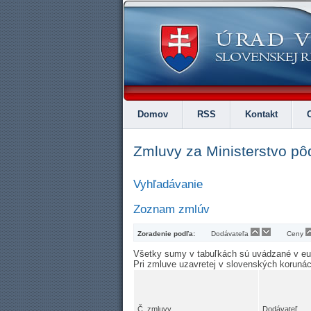
Domov
RSS
Kontakt
Zmluvy za Ministerstvo pô
Vyhľadávanie
Zoznam zmlúv
Zoradenie podľa:
Dodávateľa
Ceny
Všetky sumy v tabuľkách sú uvádzané v e
Pri zmluve uzavretej v slovenských koruná
Č. zmluvy
Dodávateľ