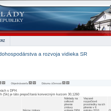
CRZ
dohospodárstva a rozvoja vidieka SR
Objednávateľa
Dátumu účinnosti
urách s DPH.
ch (Sk) je táto prepočítaná konverzným kurzom 30,1260
Náklady na
Viazané
celkové
rozpočtové
plnenie
prostriedky na ich
zmluvy
plnenie v II.
Názov zmluvy
vrátane DPH
polroku 2010
O