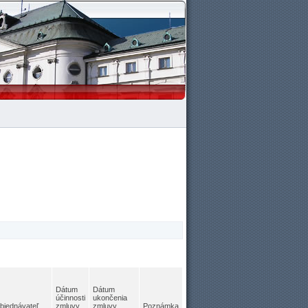
Dátum
Dátum
účinnosti
ukončenia
bjednávateľ
zmluvy
zmluvy
Poznámka