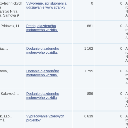
ko-technických
Vytvorenie, sprístupneni a
0
0
A
e
udržiavanie www stránky
r
rstvo Nitra
N
ra, Samova 9
A
 Prídavok, LL
Predaj ojazdeného
881
0
A
motorového vozidla.
r
N
A
ac, ..
Dodanie ojazdeného
1 162
0
A
motorového vozidla.
r
N
A
ová, ..
Dodanie ojazdeného
1 795
0
A
motorového vozidla.
r
N
A
Kaľavská, ..
Dodanie ojazdeného
859
0
A
motorového vozidla
r
N
A
 s.r.o.,
Vypracovanie vzorových
6 639
0
A
vná
projektov
r
N