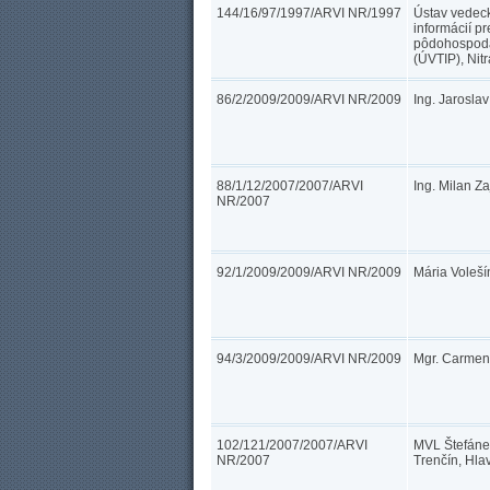
144/16/97/1997/ARVI NR/1997
Ústav vedec
informácií pr
pôdohospodá
(ÚVTIP), Nit
86/2/2009/2009/ARVI NR/2009
Ing. Jaroslav
88/1/12/2007/2007/ARVI
Ing. Milan Zaj
NR/2007
92/1/2009/2009/ARVI NR/2009
Mária Volešín
94/3/2009/2009/ARVI NR/2009
Mgr. Carmen 
102/121/2007/2007/ARVI
MVL Štefánek,
NR/2007
Trenčín, Hla