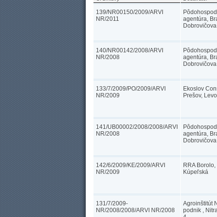
139/NR00150/2009/ARVI
Pôdohospodá
NR/2011
agentúra, Bra
Dobrovičova
140/NR00142/2008/ARVI
Pôdohospodá
NR/2008
agentúra, Bra
Dobrovičova
133/7/2009/PO/2009/ARVI
Ekoslov Consu
NR/2009
Prešov, Lev
141/UB00002/2008/2008/ARVI
Pôdohospodá
NR/2008
agentúra, Bra
Dobrovičova
142/6/2009/KE/2009/ARVI
RRA Borolo, 
NR/2009
Kúpeľská
131/7/2009-
Agroinštitút N
NR/2008/2008/ARVI NR/2008
podnik , Nit