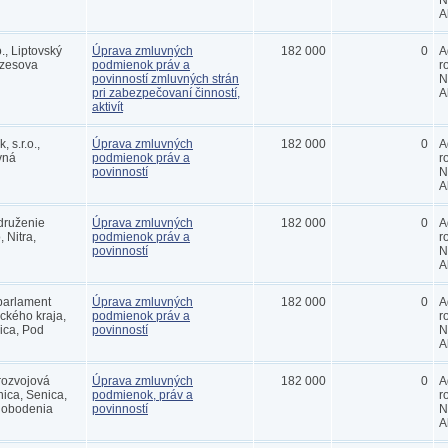
N
A
o., Liptovský
Úprava zmluvných
182 000
0
A
zesova
podmienok práv a
r
povinností zmluvných strán
N
pri zabezpečovaní činností,
A
aktivít
 s.r.o.,
Úprava zmluvných
182 000
0
A
vná
podmienok práv a
r
povinností
N
A
druženie
Úprava zmluvných
182 000
0
A
 Nitra,
podmienok práv a
r
povinností
N
A
parlament
Úprava zmluvných
182 000
0
A
ckého kraja,
podmienok práv a
r
ica, Pod
povinností
N
A
rozvojová
Úprava zmluvných
182 000
0
A
ica, Senica,
podmienok, práv a
r
lobodenia
povinností
N
A