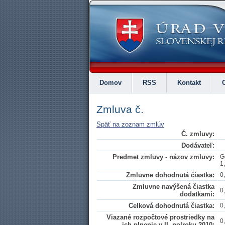
Domov
RSS
Kontakt
Zmluva č.
Späť na zoznam zmlúv
Č. zmluvy:
Dodávateľ:
Predmet zmluvy - názov zmluvy:
G
1
Zmluvne dohodnutá čiastka:
0
Zmluvne navýšená čiastka
0
dodatkami:
Celková dohodnutá čiastka:
0
Viazané rozpočtové prostriedky na
0
ich plnenie v II. polroku 2010: