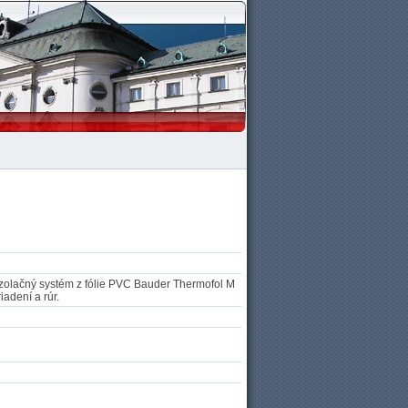
oizolačný systém z fólie PVC Bauder Thermofol M
adení a rúr.