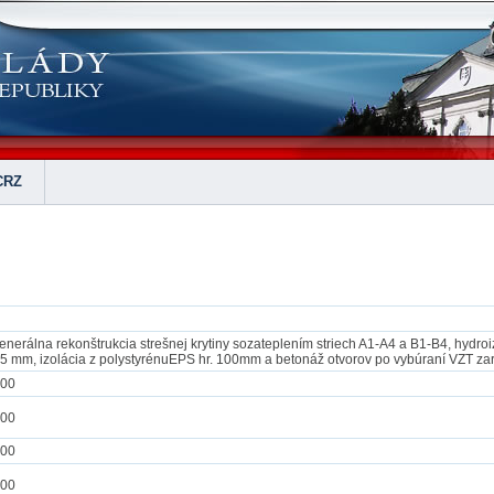
CRZ
enerálna rekonštrukcia strešnej krytiny sozateplením striech A1-A4 a B1-B4, hydr
,5 mm, izolácia z polystyrénuEPS hr. 100mm a betonáž otvorov po vybúraní VZT zari
,00
,00
,00
,00