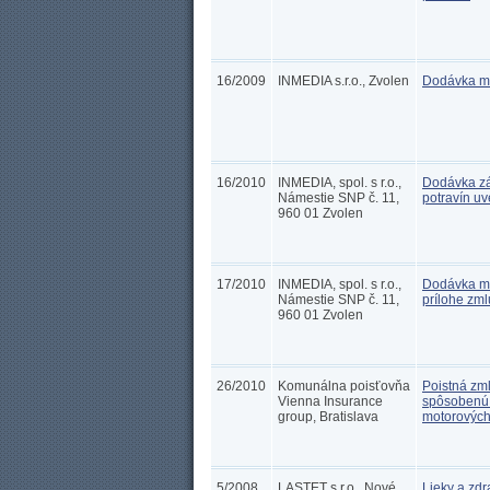
16/2009
INMEDIA s.r.o., Zvolen
Dodávka ml
16/2010
INMEDIA, spol. s r.o.,
Dodávka zá
Námestie SNP č. 11,
potravín u
960 01 Zvolen
17/2010
INMEDIA, spol. s r.o.,
Dodávka ml
Námestie SNP č. 11,
prílohe zm
960 01 Zvolen
26/2010
Komunálna poisťovňa
Poistná zm
Vienna Insurance
spôsobenú 
group, Bratislava
motorových
5/2008
LASTET s.r.o., Nové
Lieky a zd