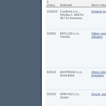
Č.
zmluvy
Dodávateľ
Názov zmlu
23/2010
Coolfood s.r.o.,
Dodanie to
P.Križku č. 384/7m
967 01 Kremnica
2/2002
EKO LOG s.r.o.,
Odber, pre
Trenčín
odpadov
6/2010
EKOTRANZ s.r.o.,
Odvoz odpad
Nová Baňa
legislatívy
2/2010
GPM VOZ s.r.o.,
Ovocie, ze
Zvolen