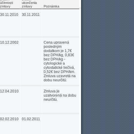
účinnosti
ukončenia
zmluvy
zmluvy
Poznámka
30.11.2010
30.11.2011
10.12.2002
Cena upravená
posledným
dodatkom je 1,7€
bez DPH/kg, 0,83€
bez DPH/kg -
cytologické a
cytostatické liečivá,
0,52€ bez DPH/km.
Zmluva uzavretá na
dobu neurčitú.
12.04.2010
Zmluva je
uzatvorená na dobu
neurčitú.
02.02.2010
01.02.2011