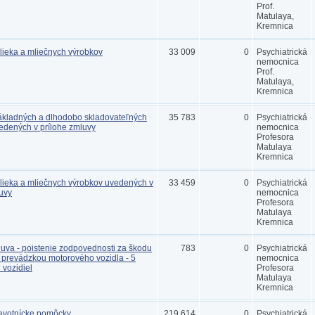
Prof.
Matulaya,
Kremnica
ieka a mliečnych výrobkov
33 009
0
Psychiatrická
nemocnica
Prof.
Matulaya,
Kremnica
kladných a dlhodobo skladovateľných
35 783
0
Psychiatrická
vedených v prílohe zmluvy
nemocnica
Profesora
Matulaya
Kremnica
ieka a mliečnych výrobkov uvedených v
33 459
0
Psychiatrická
luvy
nemocnica
Profesora
Matulaya
Kremnica
luva - poistenie zodpovednosti za škodu
783
0
Psychiatrická
prevádzkou motorového vozidla - 5
nemocnica
 vozidiel
Profesora
Matulaya
Kremnica
ravotnícke pomôcky
219 614
0
Psychiatrická