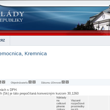
CRZ
nemocnica, Kremnica
Objednávateľa
Dátumu účinnosti
urách s DPH.
ch (Sk) je táto prepočítaná konverzným kurzom 30,1260
Náklady
na
Viazané
celkové
rozpočtové
plnenie
prostriedky
zmluvy
na ich