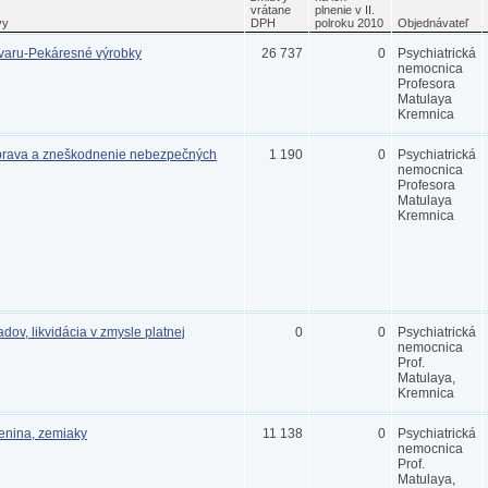
vrátane
plnenie v II.
vy
DPH
polroku 2010
Objednávateľ
varu-Pekáresné výrobky
26 737
0
Psychiatrická
nemocnica
Profesora
Matulaya
Kremnica
prava a zneškodnenie nebezpečných
1 190
0
Psychiatrická
nemocnica
Profesora
Matulaya
Kremnica
ov, likvidácia v zmysle platnej
0
0
Psychiatrická
nemocnica
Prof.
Matulaya,
Kremnica
lenina, zemiaky
11 138
0
Psychiatrická
nemocnica
Prof.
Matulaya,