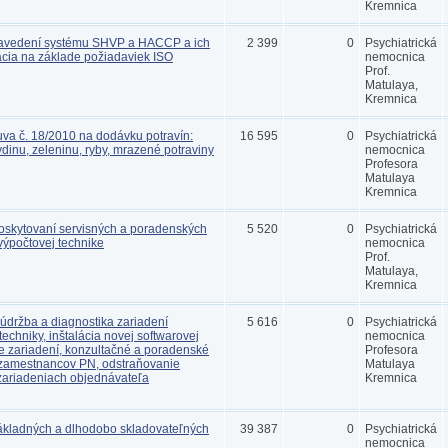
Kremnica
avedení systému SHVP a HACCP a ich
2 399
0
Psychiatrická
cia na základe požiadaviek ISO
nemocnica
Prof.
Matulaya,
Kremnica
va č. 18/2010 na dodávku potravín:
16 595
0
Psychiatrická
inu, zeleninu, ryby, mrazené potraviny
nemocnica
Profesora
Matulaya
Kremnica
oskytovaní servisných a poradenských
5 520
0
Psychiatrická
výpočtovej technike
nemocnica
Prof.
Matulaya,
Kremnica
údržba a diagnostika zariadení
5 616
0
Psychiatrická
techniky, inštalácia novej softwarovej
nemocnica
ie zariadení, konzultačné a poradenské
Profesora
 zamestnancov PN, odstraňovanie
Matulaya
zariadeniach objednávateľa
Kremnica
kladných a dlhodobo skladovateľných
39 387
0
Psychiatrická
nemocnica