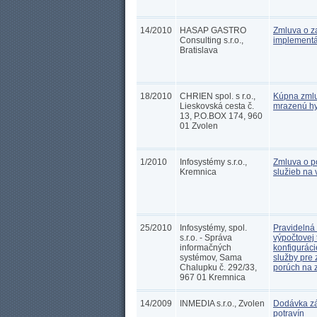
14/2010
HASAP GASTRO
Zmluva o z
Consulting s.r.o.,
implementá
Bratislava
18/2010
CHRIEN spol. s r.o.,
Kúpna zmlu
Lieskovská cesta č.
mrazenú hyd
13, P.O.BOX 174, 960
01 Zvolen
1/2010
Infosystémy s.r.o.,
Zmluva o p
Kremnica
služieb na 
25/2010
Infosystémy, spol.
Pravidelná 
s.r.o. - Správa
výpočtovej 
informačných
konfigurác
systémov, Sama
služby pre
Chalupku č. 292/33,
porúch na 
967 01 Kremnica
14/2009
INMEDIA s.r.o., Zvolen
Dodávka zá
potravín