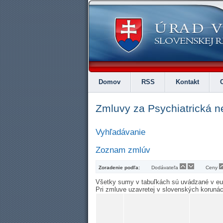
Domov
RSS
Kontakt
Zmluvy za Psychiatrická 
Vyhľadávanie
Zoznam zmlúv
Zoradenie podľa:
Dodávateľa
Ceny
Všetky sumy v tabuľkách sú uvádzané v e
Pri zmluve uzavretej v slovenských koruná