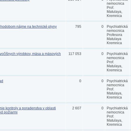
nemocnica
Prof.
Matulaya,
Kremnica
lhodobom nájme na technické plyny
795
0
Psychiatrická
nemocnica
Profesora
Matulaya
Kremnica
vočíšnych výrobkov, mäsa a mäsových
117 053
0
Psychiatrická
nemocnica
Prof.
Matulaya,
Kremnica
ad
0
0
Psychiatrická
nemocnica
Prof.
Matulaya,
Kremnica
e kontroly a poradenstva v oblasti
2 607
0
Psychiatrická
ed požiarmi
nemocnica
Prof.
Matulaya,
Kremnica