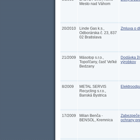
Mesto nad Váhom
20/2010
Linde Gas k.s.,
Zmluva o d
Odborárska č. 23, 837
02 Bratislava
21/2009
Mäsotop s.r.o.,
Dodávka ži
Topoľčany, časť Veľké
výrobkov
Bedzany
8/2009
METAL SERVIS
Elektroodp
Recycling s.r.o.,
Banská Bystrica
17/2009
Milan Benča -
Zabezpečeni
BENSOL, Kremnica
ochrany pr