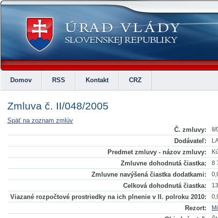
Domov
RSS
Kontakt
CRZ
Zmluva č. II/048/2005
Späť na zoznam zmlúv
Č. zmluvy:
II
Dodávateľ:
LA
Predmet zmluvy - názov zmluvy:
Kú
Zmluvne dohodnutá čiastka:
8 
Zmluvne navýšená čiastka dodatkami:
0,
Celková dohodnutá čiastka:
13
Viazané rozpočtové prostriedky na ich plnenie v II. polroku 2010:
0,
Rezort:
Mi