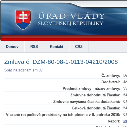
Domov
RSS
Kontakt
CRZ
Zmluva č. DZM-80-08-1-0113-04210/2008
Späť na zoznam zmlúv
Č. zmluvy:
DZ
Dodávateľ:
JA
Predmet zmluvy - názov zmluvy:
Vy
Zmluvne dohodnutá čiastka:
54
Zmluvne navýšená čiastka dodatkami:
0,
Celková dohodnutá čiastka:
54
Viazané rozpočtové prostriedky na ich plnenie v II. polroku 2010:
0,
Rezort:
Mi