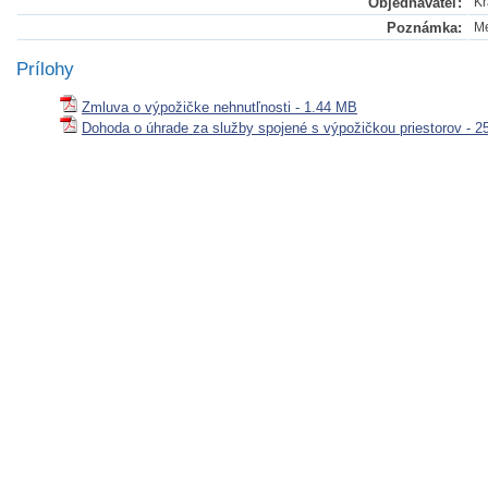
Objednávateľ:
Kr
Poznámka:
Me
Prílohy
Zmluva o výpožičke nehnutľnosti - 1.44 MB
Dohoda o úhrade za služby spojené s výpožičkou priestorov - 2