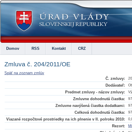
Domov
RSS
Kontakt
CRZ
Zmluva č. 204/2011/OE
Späť na zoznam zmlúv
Č. zmluvy:
20
Dodávateľ:
Ob
Predmet zmluvy - názov zmluvy:
Vý
Zmluvne dohodnutá čiastka:
97
Zmluvne navýšená čiastka dodatkami:
97
Celková dohodnutá čiastka:
97
Viazané rozpočtové prostriedky na ich plnenie v II. polroku 2010:
0,
Rezort:
Mi