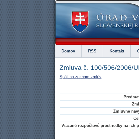
Domov
RSS
Kontakt
Zmluva č. 100/506/2006/
Späť na zoznam zmlúv
Predmet
Zml
Zmluvne navý
Ce
Viazané rozpočtové prostriedky na ich pl