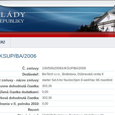
CRZ
UKSUP/BA/2006
Č. zmluvy:
100/506/2006/UKSUP/BA/2006
Dodávateľ:
BioTech s.r.o., Bratislava, Dúbravská cesta 9
 zmluvy - názov zmluvy:
starter Set A for NucleoSpin 8-well/Vac 96 manifold
uvne dohodnutá čiastka:
303,36
šená čiastka dodatkami:
0,00
lková dohodnutá čiastka:
303,36
nenie v II. polroku 2010:
0,00
Rezort: