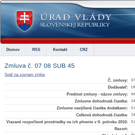
Domov
RSS
Kontakt
CRZ
Zmluva č. 07 08 SUB 45
Späť na zoznam zmlúv
Č. zmluvy:
07
Dodávateľ:
UK
Predmet zmluvy - názov zmluvy:
In
Zmluvne dohodnutá čiastka:
24
Zmluvne navýšená čiastka dodatkami:
0,
Celková dohodnutá čiastka:
24
Viazané rozpočtové prostriedky na ich plnenie v II. polroku 2010:
0,
Rezort: