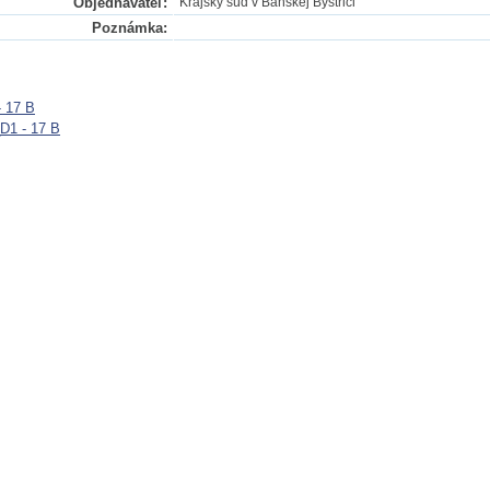
Objednávateľ:
Krajský súd v Banskej Bystrici
Poznámka:
- 17 B
D1 - 17 B