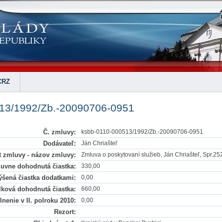
CRZ
513/1992/Zb.-20090706-0951
Č. zmluvy:
ksbb-0110-000513/1992/Zb.-20090706-0951
Dodávateľ:
Ján Chriašteľ
 zmluvy - názov zmluvy:
Zmluva o poskytovaní služieb, Ján Chriašteľ, Spr.25
uvne dohodnutá čiastka:
330,00
šená čiastka dodatkami:
0,00
lková dohodnutá čiastka:
660,00
nenie v II. polroku 2010:
0,00
Rezort: