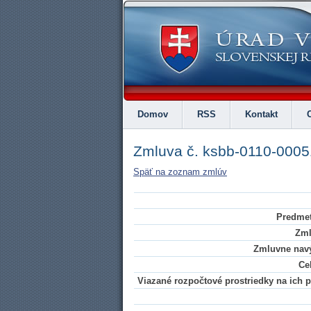
Domov
RSS
Kontakt
Zmluva č. ksbb-0110-000
Späť na zoznam zmlúv
Predmet
Zml
Zmluvne navý
Ce
Viazané rozpočtové prostriedky na ich pl