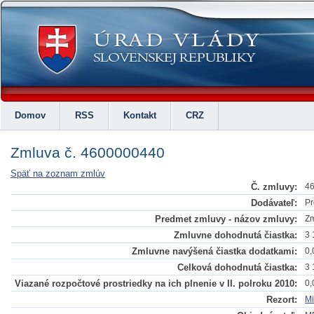
Domov
RSS
Kontakt
CRZ
Zmluva č. 4600000440
Späť na zoznam zmlúv
Č. zmluvy:
4
Dodávateľ:
Pr
Predmet zmluvy - názov zmluvy:
Zm
Zmluvne dohodnutá čiastka:
3 
Zmluvne navýšená čiastka dodatkami:
0,
Celková dohodnutá čiastka:
3 
Viazané rozpočtové prostriedky na ich plnenie v II. polroku 2010:
0,
Rezort:
Mi