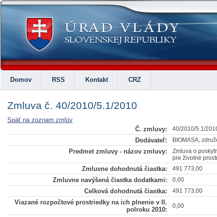
Domov
RSS
Kontakt
CRZ
Zmluva č. 40/2010/5.1/2010
Späť na zoznam zmlúv
Č. zmluvy:
40/2010/5.1/201
Dodávateľ:
BIOMASA, združe
Predmet zmluvy - názov zmluvy:
Zmluva o poskytn
pre životné pros
Zmluvne dohodnutá čiastka:
491 773,00
Zmluvne navýšená čiastka dodatkami:
0,00
Celková dohodnutá čiastka:
491 773,00
Viazané rozpočtové prostriedky na ich plnenie v II.
0,00
polroku 2010: