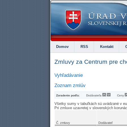
Domov
RSS
Kontakt
Zmluvy za Centrum pre che
Vyhľadávanie
Zoznam zmlúv
Zoradenie podľa:
Dodávateľa
Ceny
Všetky sumy v tabuľkách sú uvádzané v e
Pri zmluve uzavretej v slovenských koruná
Č. zmluvy
Dodávateľ