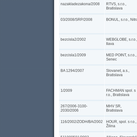
nazakladezakona/2008
RTVS, s.r.o.,
Bratislava
03/2008/SRP/2008
BONUL, s.r.o., Nitr
bezcisla2/2002
WEBGLOBE, s.r.o.
Ilava
bezcisla1/2009
MED POINT, s.r.o.,
Senec
BA 1294/2007
Slovanet, a.s.,
Bratislava
1/2009
FACHMAN spol. s
r.o., Bratislava
267/2006-3100-
MHV SR,
2030/2006
Bratislava
116/2002/ZODH/BA/2002
HOUR, spol. s r.o.,
Žilina