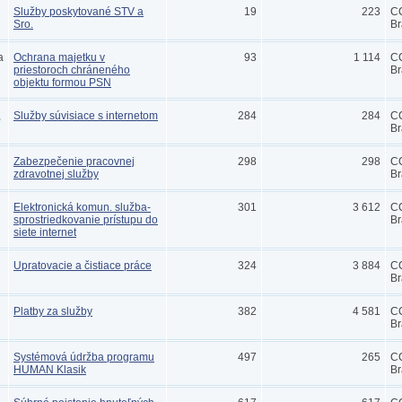
Služby poskytované STV a
19
223
C
Sro.
Br
a
Ochrana majetku v
93
1 114
C
priestoroch chráneného
Br
objektu formou PSN
,
Služby súvisiace s internetom
284
284
C
Br
Zabezpečenie pracovnej
298
298
C
zdravotnej služby
Br
Elektronická komun. služba-
301
3 612
C
sprostriedkovanie prístupu do
Br
siete internet
Upratovacie a čistiace práce
324
3 884
C
Br
Platby za služby
382
4 581
C
Br
Systémová údržba programu
497
265
C
HUMAN Klasik
Br