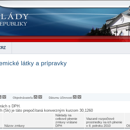
CRZ
mické látky a prípravky
Objednávateľa
Dátumu účinnosti
urách s DPH.
ch (Sk) je táto prepočítaná konverzným kurzom 30,1260
Náklady na
celkové plnenie
Viazané rozpočtové
zmluvy vrátane
prostriedky na ich plnenie
Názov zmluvy
DPH
v II. polroku 2010
Ob