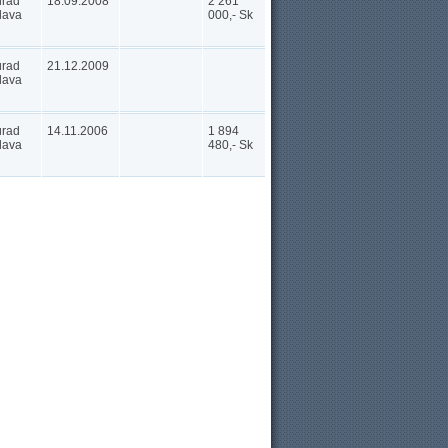
úrad
18.09.2008
2 261
lava
000,- Sk
úrad
21.12.2009
lava
úrad
14.11.2006
1 894
lava
480,- Sk