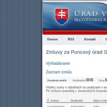
Domov
RSS
Kontakt
Zmluvy za Puncový úrad 
Vyhľadávanie
Zoznam zmlúv
Zoradenie podľa:
Dodávateľa
Ceny
Všetky sumy v tabuľkách sú uvádzané v e
Pri zmluve uzavretej v slovenských koruná
Č. zmluvy
Dodávateľ
Názov zml