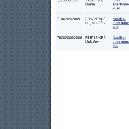
112008/2008
SPECTRO,
RTG
Martin
spektrome
kusy
7106209/2009
ADVANTAGE-
Nautilus
FL , Mukařov
laser.punc.
kus
79282006/2006
FILIP LUKEŠ,
Nautilus
Mukařov
laser.punc.
kus