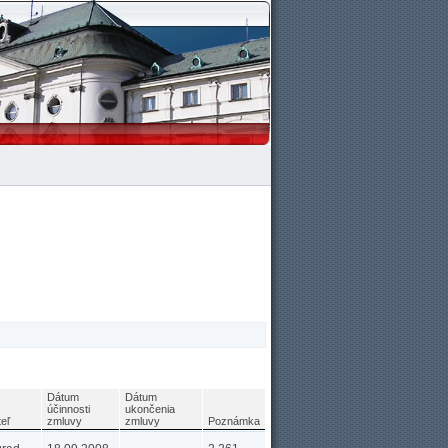
Dátum
Dátum
účinnosti
ukončenia
eľ
zmluvy
zmluvy
Poznámka