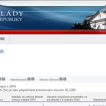
CRZ
SR
Objednávateľa
Dátumu účinnosti
urách s DPH.
ch (Sk) je táto prepočítaná konverzným kurzom 30,1260
Náklady na celkové plnenie
Viazané rozpočtové prostriedky na
uvy
zmluvy vrátane DPH
ich plnenie v II. polroku 2010
Objednávat