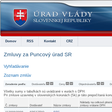
Domov
RSS
Kontakt
CRZ
Zmluvy za Puncový úrad SR
Vyhľadávanie
Zoznam zmlúv
Zoradenie podľa:
Dodávateľa
Ceny
Objednávateľa
D
Všetky sumy v tabuľkách sú uvádzané v eurách s DPH.
Pri zmluve uzavretej v slovenských korunách (Sk) je táto prepočítaná k
Náklady na celkové plneni
Č. zmluvy
Dodávateľ
Názov zmluvy
zmluvy vrátane DPH