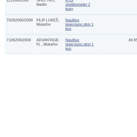
112008/2008
SPECTRO,
RTG
Martin
spektrometer 2
kusy
79282006/2006
FILIP LUKEŠ,
Nautilus
Mukařov
laser.punc.stroj 1
kus
7106209/2009
ADVANTAGE-
Nautilus
46 8
FL , Mukařov
laser.punc.stroj 1
kus